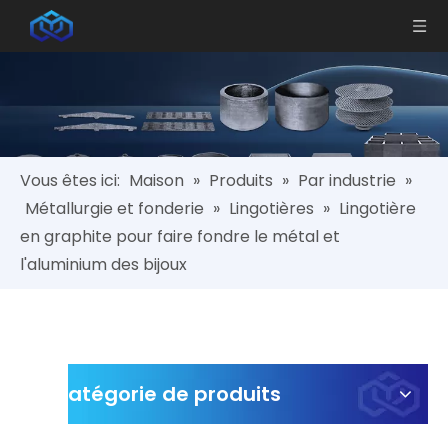
Vous êtes ici:
Maison
»
Produits
»
Par industrie
»
Métallurgie et fonderie
»
Lingotières
»
Lingotière
en graphite pour faire fondre le métal et
l'aluminium des bijoux
Catégorie de produits