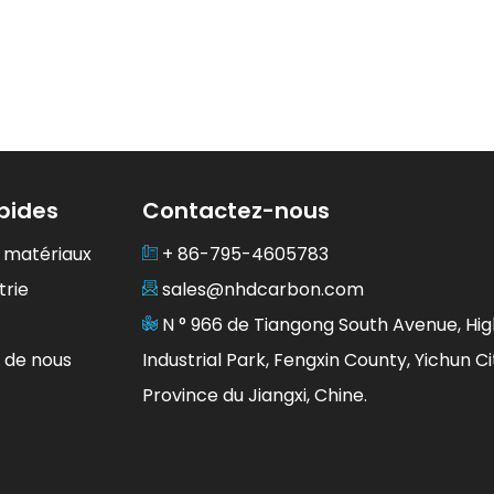
apides
Contactez-nous
 matériaux
+ 86-795-4605783
trie
sales@nhdcarbon.com
N ° 966 de Tiangong South Avenue, Hi
 de nous
Industrial Park, Fengxin County, Yichun Ci
Province du Jiangxi, Chine.